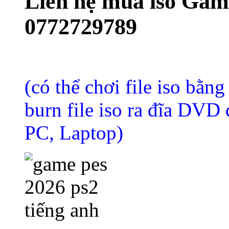
Liên hệ mua iso Game
0772729789
(có thể chơi file iso bằng
burn file iso ra đĩa DVD
PC, Laptop)