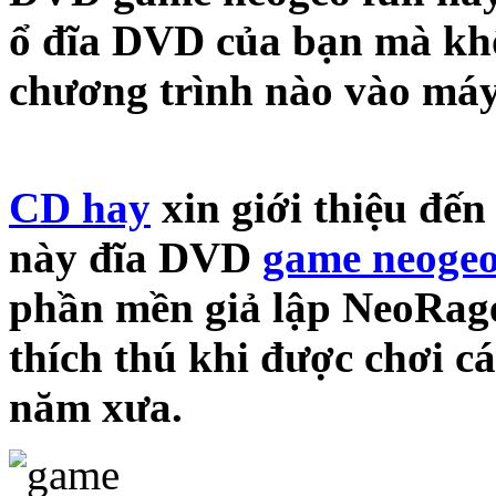
ổ đĩa DVD của bạn mà khô
chương trình nào vào máy
CD hay
xin giới thiệu đế
này đĩa DVD
game neogeo
phần mền giả lập NeoRage
thích thú khi được chơi 
năm xưa.