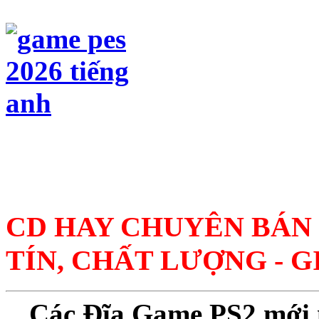
CD HAY CHUYÊN BÁN 
TÍN, CHẤT LƯỢNG - G
Các Đĩa Game PS2 mới nh