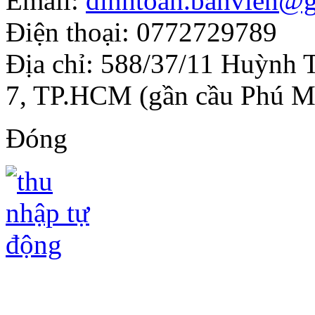
Email:
dinhtoan.banvien@
Điện thoại: 0772729789
Địa chỉ: 588/37/11 Huỳnh 
7, TP.HCM (gần cầu Phú M
Đóng