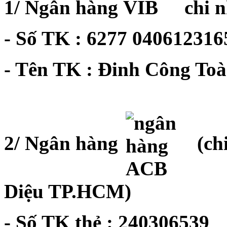
1/ Ngân hàng
chi 
- Số TK : 6277 040612316
- Tên TK : Đinh Công To
2/ Ngân hàng
(ch
Diệu TP.HCM)
- Số TK thẻ : 240306539