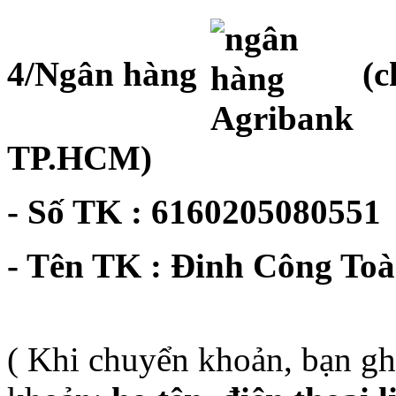
4/Ngân hàng
(c
TP.HCM)
- Số TK : 6160205080551
- Tên TK : Đinh Công To
( Khi chuyển khoản, bạn g