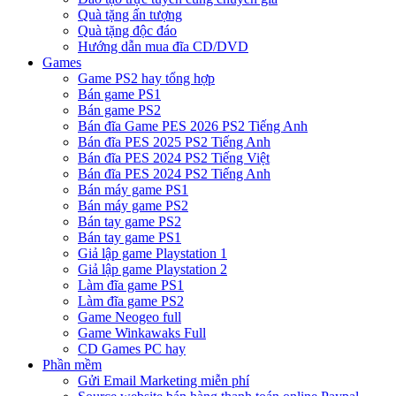
Quà tặng ấn tượng
Quà tặng độc đáo
Hướng dẫn mua đĩa CD/DVD
Games
Game PS2 hay tổng hợp
Bán game PS1
Bán game PS2
Bán đĩa Game PES 2026 PS2 Tiếng Anh
Bán đĩa PES 2025 PS2 Tiếng Anh
Bán đĩa PES 2024 PS2 Tiếng Việt
Bán đĩa PES 2024 PS2 Tiếng Anh
Bán máy game PS1
Bán máy game PS2
Bán tay game PS2
Bán tay game PS1
Giả lập game Playstation 1
Giả lập game Playstation 2
Làm đĩa game PS1
Làm đĩa game PS2
Game Neogeo full
Game Winkawaks Full
CD Games PC hay
Phần mềm
Gửi Email Marketing miễn phí