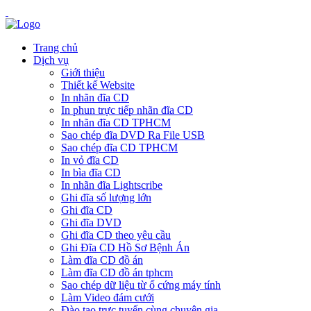
Trang chủ
Dịch vụ
Giới thiệu
Thiết kế Website
In nhãn đĩa CD
In phun trực tiếp nhãn đĩa CD
In nhãn đĩa CD TPHCM
Sao chép đĩa DVD Ra File USB
Sao chép đĩa CD TPHCM
In vỏ đĩa CD
In bìa đĩa CD
In nhãn đĩa Lightscribe
Ghi đĩa số lượng lớn
Ghi đĩa CD
Ghi đĩa DVD
Ghi đĩa CD theo yêu cầu
Ghi Đĩa CD Hồ Sơ Bệnh Án
Làm đĩa CD đồ án
Làm đĩa CD đồ án tphcm
Sao chép dữ liệu từ ổ cứng máy tính
Làm Video đám cưới
Đào tạo trực tuyến cùng chuyên gia