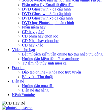
Source website bán hàng thanh toán online Paypal
Phần mềm lấy Email từ diễn đàn
DVD Ghost win 7 đa cấu hình
DVD Ghost win 8 đa cấu hình
DVD Ghost win xp đa cấu hình
DVD học Photoshop hoàn chỉnh
Phần mềm hay
CD hay giá rẻ
CD phim hay chọn lọc
CD Nhạc hay chọn lọc
CD hay khác
Video cho bạn
Bật mí cách kiếm tiền online tạo thu nhập thụ động
Hướng dẫn kiếm tiền từ smartphone
Tự làm hồ thủy sinh nuôi cá
Đào tạo
Đào tạo online - Khóa học trực tuyến
Bài viết - Thủ thuật
Liên hệ
Hướng dẫn mua đĩa
Liên hệ đặt hàng
Kênh Youtube