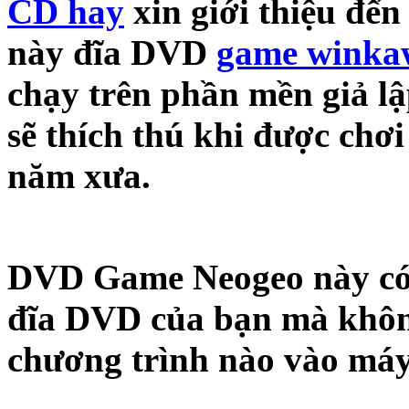
CD hay
xin giới thiệu đế
này đĩa DVD
game winka
chạy trên phần mền giả l
sẽ thích thú khi được chơ
năm xưa.
DVD Game Neogeo này có t
đĩa DVD của bạn mà không
chương trình nào vào máy