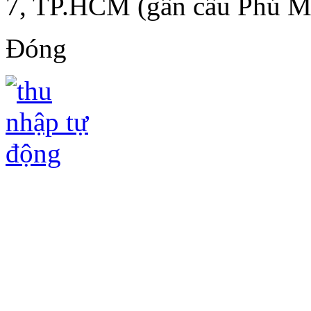
7, TP.HCM (gần cầu Phú M
Đóng