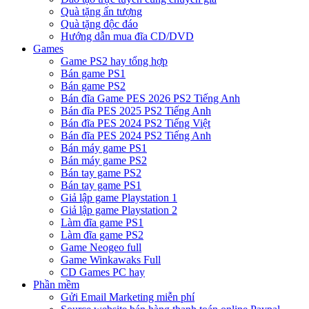
Quà tặng ấn tượng
Quà tặng độc đáo
Hướng dẫn mua đĩa CD/DVD
Games
Game PS2 hay tổng hợp
Bán game PS1
Bán game PS2
Bán đĩa Game PES 2026 PS2 Tiếng Anh
Bán đĩa PES 2025 PS2 Tiếng Anh
Bán đĩa PES 2024 PS2 Tiếng Việt
Bán đĩa PES 2024 PS2 Tiếng Anh
Bán máy game PS1
Bán máy game PS2
Bán tay game PS2
Bán tay game PS1
Giả lập game Playstation 1
Giả lập game Playstation 2
Làm đĩa game PS1
Làm đĩa game PS2
Game Neogeo full
Game Winkawaks Full
CD Games PC hay
Phần mềm
Gửi Email Marketing miễn phí