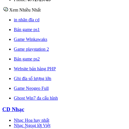
Xem Nhiều Nhất
in nhãn đĩa cd
Bán game ps1
Game Winkawaks
Game playstation 2
Bán game ps2
Website bán hàng PHP
Ghi đĩa số lượng lớn
Game Neogeo Full
Ghost Win7 đa cấu hình
CD Nhạc
Nhạc Hoa hay nhất
Nhạc Ngoại lời Việt