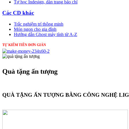
Tự học Indesign, dàn trang báo chí
Các CD khác
Trắc nghiệm trí thông minh
Món ngon cho gia đình
Hướng dẫn Ghost máy tính từ A-Z
TỰ KIẾM TIỀN ĐƠN GIẢN
Quà tặng ấn tượng
QUÀ TẶNG ẤN TƯỢNG BẰNG CÔNG NGHỆ LI