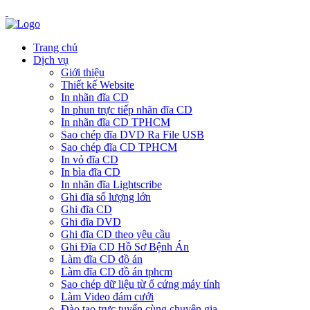
Trang chủ
Dịch vụ
Giới thiệu
Thiết kế Website
In nhãn đĩa CD
In phun trực tiếp nhãn đĩa CD
In nhãn đĩa CD TPHCM
Sao chép đĩa DVD Ra File USB
Sao chép đĩa CD TPHCM
In vỏ đĩa CD
In bìa đĩa CD
In nhãn đĩa Lightscribe
Ghi đĩa số lượng lớn
Ghi đĩa CD
Ghi đĩa DVD
Ghi đĩa CD theo yêu cầu
Ghi Đĩa CD Hồ Sơ Bệnh Án
Làm đĩa CD đồ án
Làm đĩa CD đồ án tphcm
Sao chép dữ liệu từ ổ cứng máy tính
Làm Video đám cưới
Đào tạo trực tuyến cùng chuyên gia