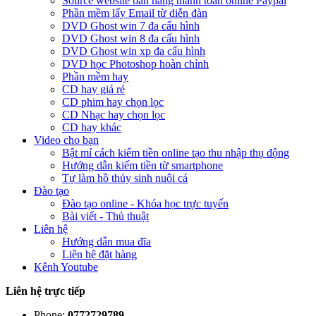
Source website bán hàng thanh toán online Paypal
Phần mềm lấy Email từ diễn đàn
DVD Ghost win 7 đa cấu hình
DVD Ghost win 8 đa cấu hình
DVD Ghost win xp đa cấu hình
DVD học Photoshop hoàn chỉnh
Phần mềm hay
CD hay giá rẻ
CD phim hay chọn lọc
CD Nhạc hay chọn lọc
CD hay khác
Video cho bạn
Bật mí cách kiếm tiền online tạo thu nhập thụ động
Hướng dẫn kiếm tiền từ smartphone
Tự làm hồ thủy sinh nuôi cá
Đào tạo
Đào tạo online - Khóa học trực tuyến
Bài viết - Thủ thuật
Liên hệ
Hướng dẫn mua đĩa
Liên hệ đặt hàng
Kênh Youtube
Liên hệ trực tiếp
Phone:
0772729789