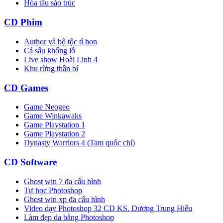
Hòa tấu sáo trúc
CD Phim
Author và bộ tộc tí hon
Cá sấu khổng lồ
Live show Hoài Linh 4
Khu rừng thần bí
CD Games
Game Neogeo
Game Winkawaks
Game Playstation 1
Game Playstation 2
Dynasty Warriors 4 (Tam quốc chí)
CD Software
Ghost win 7 đa cấu hình
Tự học Photoshop
Ghost win xp đa cấu hình
Video dạy Photoshop 32 CD KS. Dương Trung Hiếu
Làm đẹp da bằng Photoshop