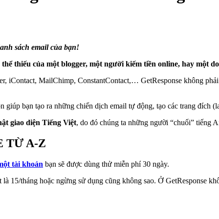
danh sách email của bạn!
hể thiếu của một blogger, một người kiếm tiền online, hay một do
eber, iContact, MailChimp, ConstantContact,… GetResponse không ph
iúp bạn tạo ra những chiến dịch email tự động, tạo các trang đích (lan
ật giao diện Tiếng Việt
, do đó chúng ta những người “chuối” tiếng 
 TỪ A-Z
một tài khoản
bạn sẽ được dùng thử miễn phí 30 ngày.
nhất là 15/tháng hoặc ngừng sử dụng cũng không sao. Ở GetResponse kh