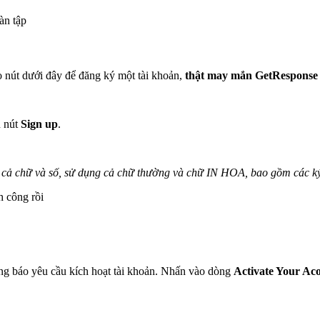
àn tập
 nút dưới đây để đăng ký một tài khoản,
thật may mắn GetResponse c
n nút
Sign up
.
m cả chữ và số, sử dụng cả chữ thường và chữ IN HOA, bao gồm các ký
h công rồi
ng báo yêu cầu kích hoạt tài khoản. Nhấn vào dòng
Activate Your Ac