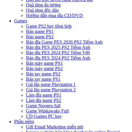
Quà tặng ấn tượng
Quà tặng độc đáo
Hướng dẫn mua đĩa CD/DVD
Games
Game PS2 hay tổng hợp
Bán game PS1
Bán game PS2
Bán đĩa Game PES 2026 PS2 Tiếng Anh
Bán đĩa PES 2025 PS2 Tiếng Anh
Bán đĩa PES 2024 PS2 Tiếng Việt
Bán đĩa PES 2024 PS2 Tiếng Anh
Bán máy game PS1
Bán máy game PS2
Bán tay game PS2
Bán tay game PS1
Giả lập game Playstation 1
Giả lập game Playstation 2
Làm đĩa game PS1
Làm đĩa game PS2
Game Neogeo full
Game Winkawaks Full
CD Games PC hay
Phần mềm
Gửi Email Marketing miễn phí