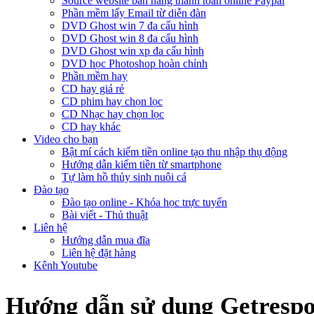
Source website bán hàng thanh toán online Paypal
Phần mềm lấy Email từ diễn đàn
DVD Ghost win 7 đa cấu hình
DVD Ghost win 8 đa cấu hình
DVD Ghost win xp đa cấu hình
DVD học Photoshop hoàn chỉnh
Phần mềm hay
CD hay giá rẻ
CD phim hay chọn lọc
CD Nhạc hay chọn lọc
CD hay khác
Video cho bạn
Bật mí cách kiếm tiền online tạo thu nhập thụ động
Hướng dẫn kiếm tiền từ smartphone
Tự làm hồ thủy sinh nuôi cá
Đào tạo
Đào tạo online - Khóa học trực tuyến
Bài viết - Thủ thuật
Liên hệ
Hướng dẫn mua đĩa
Liên hệ đặt hàng
Kênh Youtube
Hướng dẫn sử dụng Getrespo