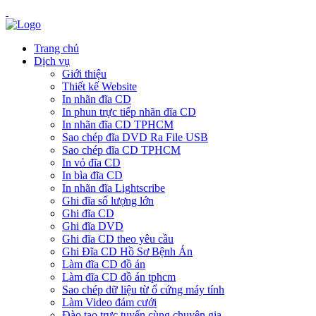
Trang chủ
Dịch vụ
Giới thiệu
Thiết kế Website
In nhãn đĩa CD
In phun trực tiếp nhãn đĩa CD
In nhãn đĩa CD TPHCM
Sao chép đĩa DVD Ra File USB
Sao chép đĩa CD TPHCM
In vỏ đĩa CD
In bìa đĩa CD
In nhãn đĩa Lightscribe
Ghi đĩa số lượng lớn
Ghi đĩa CD
Ghi đĩa DVD
Ghi đĩa CD theo yêu cầu
Ghi Đĩa CD Hồ Sơ Bệnh Án
Làm đĩa CD đồ án
Làm đĩa CD đồ án tphcm
Sao chép dữ liệu từ ổ cứng máy tính
Làm Video đám cưới
Đào tạo trực tuyến cùng chuyên gia