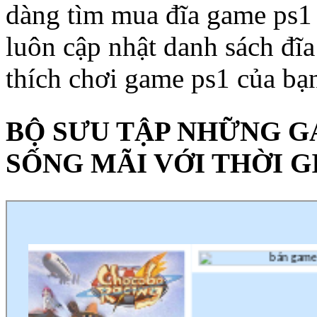
dàng tìm mua đĩa game ps1
luôn cập nhật danh sách đĩ
thích chơi game ps1 của bạ
BỘ SƯU TẬP NHỮNG G
SỐNG MÃI VỚI THỜI G