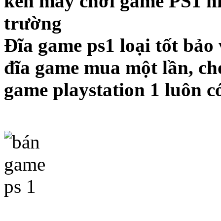
kén máy chơi game PS1 như
trường
Đĩa game ps1 loại tốt bảo
đĩa game mua một lần, chơ
game playstation 1 luôn c