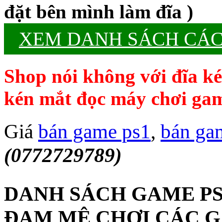
đặt bên mình làm đĩa )
XEM DANH SÁCH CÁC
Shop nói không với đĩa k
kén mắt đọc máy chơi ga
Giá
bán game ps1
,
bán ga
(0772729789)
DANH SÁCH GAME PS
ĐAM MÊ CHƠI CÁC G