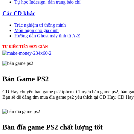
Tự học Indesign, dàn trang báo chí
Các CD khác
Trắc nghiệm trí thông minh
Món ngon cho gia đình
Hướng dẫn Ghost máy tính từ A-Z
TỰ KIẾM TIỀN ĐƠN GIẢN
Bán Game PS2
CD Hay chuyên bán game ps2 tphcm. Chuyên bán game ps2, bán game 
Bạn sẽ dễ dàng tìm mua đĩa game ps2 yêu thích tại CD Hay. CD Hay 
Bán đĩa game PS2 chất lượng tốt