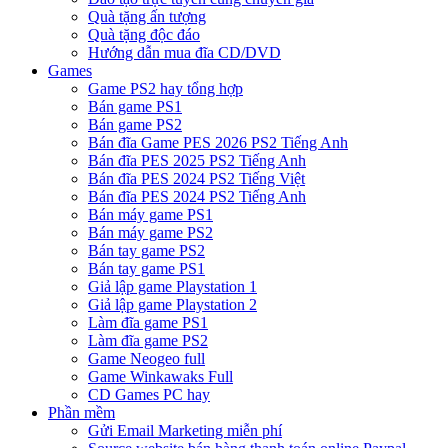
Quà tặng ấn tượng
Quà tặng độc đáo
Hướng dẫn mua đĩa CD/DVD
Games
Game PS2 hay tổng hợp
Bán game PS1
Bán game PS2
Bán đĩa Game PES 2026 PS2 Tiếng Anh
Bán đĩa PES 2025 PS2 Tiếng Anh
Bán đĩa PES 2024 PS2 Tiếng Việt
Bán đĩa PES 2024 PS2 Tiếng Anh
Bán máy game PS1
Bán máy game PS2
Bán tay game PS2
Bán tay game PS1
Giả lập game Playstation 1
Giả lập game Playstation 2
Làm đĩa game PS1
Làm đĩa game PS2
Game Neogeo full
Game Winkawaks Full
CD Games PC hay
Phần mềm
Gửi Email Marketing miễn phí