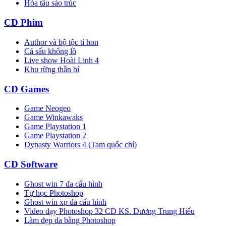
Hòa tấu sáo trúc
CD Phim
Author và bộ tộc tí hon
Cá sấu khổng lồ
Live show Hoài Linh 4
Khu rừng thần bí
CD Games
Game Neogeo
Game Winkawaks
Game Playstation 1
Game Playstation 2
Dynasty Warriors 4 (Tam quốc chí)
CD Software
Ghost win 7 đa cấu hình
Tự học Photoshop
Ghost win xp đa cấu hình
Video dạy Photoshop 32 CD KS. Dương Trung Hiếu
Làm đẹp da bằng Photoshop