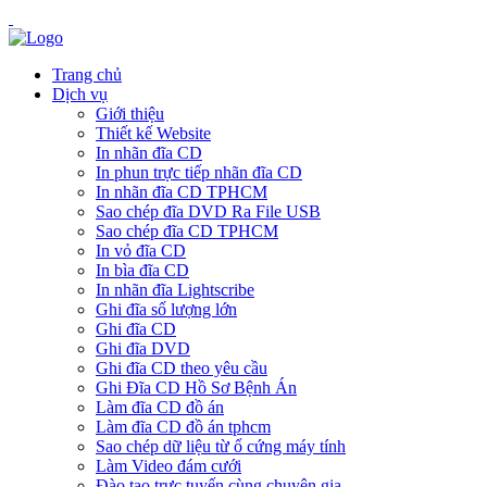
Trang chủ
Dịch vụ
Giới thiệu
Thiết kế Website
In nhãn đĩa CD
In phun trực tiếp nhãn đĩa CD
In nhãn đĩa CD TPHCM
Sao chép đĩa DVD Ra File USB
Sao chép đĩa CD TPHCM
In vỏ đĩa CD
In bìa đĩa CD
In nhãn đĩa Lightscribe
Ghi đĩa số lượng lớn
Ghi đĩa CD
Ghi đĩa DVD
Ghi đĩa CD theo yêu cầu
Ghi Đĩa CD Hồ Sơ Bệnh Án
Làm đĩa CD đồ án
Làm đĩa CD đồ án tphcm
Sao chép dữ liệu từ ổ cứng máy tính
Làm Video đám cưới
Đào tạo trực tuyến cùng chuyên gia