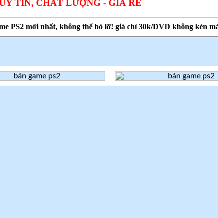
Y TÍN, CHẤT LƯỢNG - GIÁ RẺ
me PS2 mới nhất, không thể bỏ lỡ! giá chỉ 30k/DVD không kén m