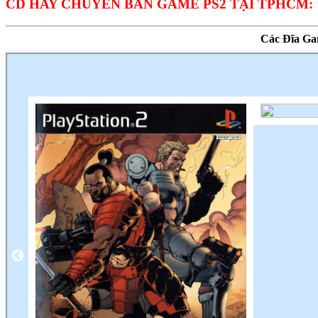
CD HAY CHUYÊN BÁN GAME PS2 TẠI TPHCM: U
Các Đĩa Ga