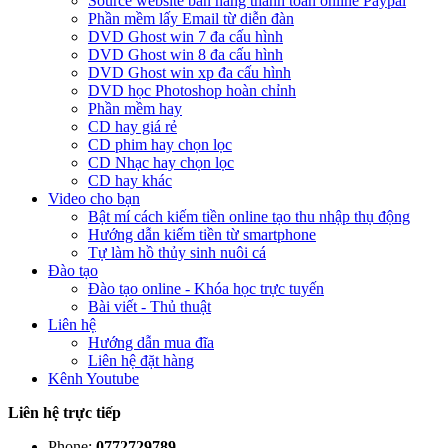
Source website bán hàng thanh toán online Paypal
Phần mềm lấy Email từ diễn đàn
DVD Ghost win 7 đa cấu hình
DVD Ghost win 8 đa cấu hình
DVD Ghost win xp đa cấu hình
DVD học Photoshop hoàn chỉnh
Phần mềm hay
CD hay giá rẻ
CD phim hay chọn lọc
CD Nhạc hay chọn lọc
CD hay khác
Video cho bạn
Bật mí cách kiếm tiền online tạo thu nhập thụ động
Hướng dẫn kiếm tiền từ smartphone
Tự làm hồ thủy sinh nuôi cá
Đào tạo
Đào tạo online - Khóa học trực tuyến
Bài viết - Thủ thuật
Liên hệ
Hướng dẫn mua đĩa
Liên hệ đặt hàng
Kênh Youtube
Liên hệ trực tiếp
Phone:
0772729789