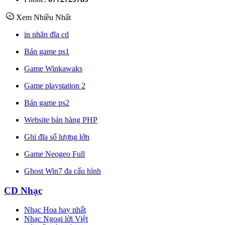
Xem Nhiều Nhất
in nhãn đĩa cd
Bán game ps1
Game Winkawaks
Game playstation 2
Bán game ps2
Website bán hàng PHP
Ghi đĩa số lượng lớn
Game Neogeo Full
Ghost Win7 đa cấu hình
CD Nhạc
Nhạc Hoa hay nhất
Nhạc Ngoại lời Việt