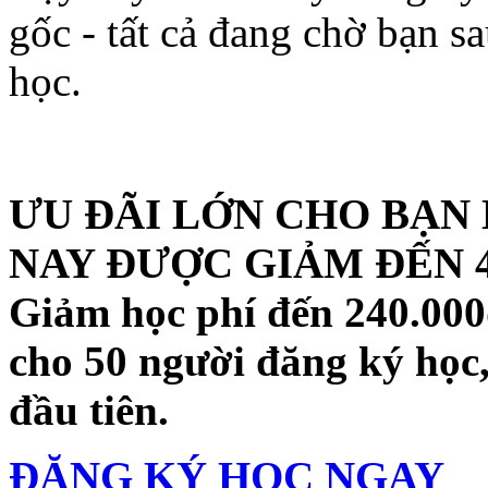
gốc - tất cả đang chờ bạn s
học.
ƯU ĐÃI LỚN CHO BẠN
NAY ĐƯỢC GIẢM ĐẾN 4
Giảm học phí đến 240.000
cho 50 người đăng ký học
đầu tiên.
ĐĂNG KÝ HỌC NGAY