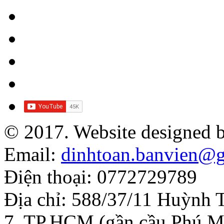
© 2017. Website designed 
Email:
dinhtoan.banvien@
Điện thoại: 0772729789
Địa chỉ: 588/37/11 Huỳnh 
7, TP.HCM (gần cầu Phú M