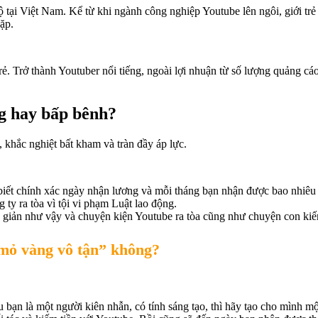
ộ tại Việt Nam. Kể từ khi ngành công nghiệp Youtube lên ngôi, giới trẻ
ặp.
trẻ. Trở thành Youtuber nổi tiếng, ngoài lợi nhuận từ số lượng quảng cá
ng hay bấp bênh?
, khắc nghiệt bất kham và tràn đầy áp lực.
 biết chính xác ngày nhận lương và mỗi tháng bạn nhận được bao nhiêu
 ty ra tòa vì tội vi phạm Luật lao động.
giản như vậy và chuyện kiện Youtube ra tòa cũng như chuyện con kiến 
“mỏ vàng vô tận” không?
bạn là một người kiên nhẫn, có tính sáng tạo, thì hãy tạo cho mình mộ