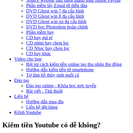
Source website bán hàng thanh toán online Paypal
Phần mềm lấy Email từ diễn đàn
DVD Ghost win 7 đa cấu hình
DVD Ghost win 8 đa cấu hình
DVD Ghost win xp đa cấu hình
DVD học Photoshop hoàn chỉnh
Phần mềm hay
CD hay giá rẻ
CD phim hay chọn lọc
CD Nhạc hay chọn lọc
CD hay khác
Video cho bạn
Bật mí cách kiếm tiền online tạo thu nhập thụ động
Hướng dẫn kiếm tiền từ smartphone
Tự làm hồ thủy sinh nuôi cá
Đào tạo
Đào tạo online - Khóa học trực tuyến
Bài viết - Thủ thuật
Liên hệ
Hướng dẫn mua đĩa
Liên hệ đặt hàng
Kênh Youtube
Kiếm tiền Youtube có dễ không?