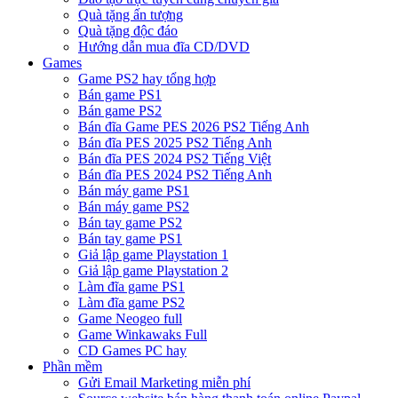
Quà tặng ấn tượng
Quà tặng độc đáo
Hướng dẫn mua đĩa CD/DVD
Games
Game PS2 hay tổng hợp
Bán game PS1
Bán game PS2
Bán đĩa Game PES 2026 PS2 Tiếng Anh
Bán đĩa PES 2025 PS2 Tiếng Anh
Bán đĩa PES 2024 PS2 Tiếng Việt
Bán đĩa PES 2024 PS2 Tiếng Anh
Bán máy game PS1
Bán máy game PS2
Bán tay game PS2
Bán tay game PS1
Giả lập game Playstation 1
Giả lập game Playstation 2
Làm đĩa game PS1
Làm đĩa game PS2
Game Neogeo full
Game Winkawaks Full
CD Games PC hay
Phần mềm
Gửi Email Marketing miễn phí