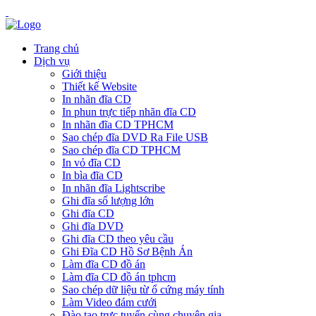
Trang chủ
Dịch vụ
Giới thiệu
Thiết kế Website
In nhãn đĩa CD
In phun trực tiếp nhãn đĩa CD
In nhãn đĩa CD TPHCM
Sao chép đĩa DVD Ra File USB
Sao chép đĩa CD TPHCM
In vỏ đĩa CD
In bìa đĩa CD
In nhãn đĩa Lightscribe
Ghi đĩa số lượng lớn
Ghi đĩa CD
Ghi đĩa DVD
Ghi đĩa CD theo yêu cầu
Ghi Đĩa CD Hồ Sơ Bệnh Án
Làm đĩa CD đồ án
Làm đĩa CD đồ án tphcm
Sao chép dữ liệu từ ổ cứng máy tính
Làm Video đám cưới
Đào tạo trực tuyến cùng chuyên gia