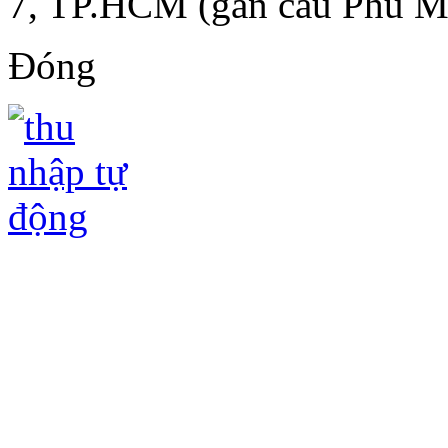
7, TP.HCM (gần cầu Phú M
Đóng